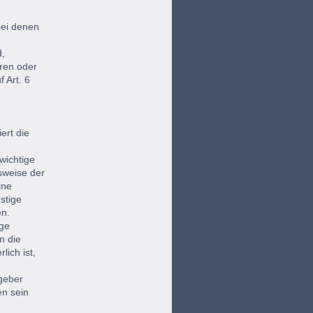
bei denen
d,
aren oder
 Art. 6
ert die
wichtige
sweise der
ine
stige
en.
age
n die
ich ist,
geber
en sein