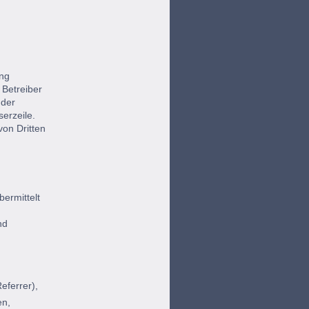
ung
 Betreiber
 der
serzeile.
von Dritten
bermittelt
nd
eferrer),
en,