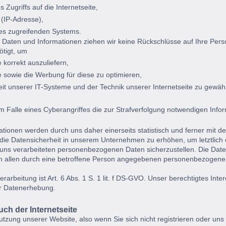
 Zugriffs auf die Internetseite,
 (IP-Adresse),
des zugreifenden Systems.
 Daten und Informationen ziehen wir keine Rückschlüsse auf Ihre Pers
ötigt, um
e korrekt auszuliefern,
te sowie die Werbung für diese zu optimieren,
eit unserer IT-Systeme und der Technik unserer Internetseite zu gewähr
 Falle eines Cyberangriffes die zur Strafverfolgung notwendigen Info
ionen werden durch uns daher einerseits statistisch und ferner mit de
ie Datensicherheit in unserem Unternehmen zu erhöhen, um letztlich 
 uns verarbeiteten personenbezogenen Daten sicherzustellen. Die Date
on allen durch eine betroffene Person angegebenen personenbezogen
arbeitung ist Art. 6 Abs. 1 S. 1 lit. f DS-GVO. Unser berechtigtes Inter
ur Datenerhebung.
ch der Internetseite
Nutzung unserer Website, also wenn Sie sich nicht registrieren oder uns