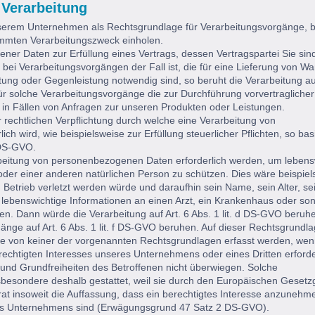
 Verarbeitung
unserem Unternehmen als Rechtsgrundlage für Verarbeitungsvorgänge, 
timmten Verarbeitungszweck einholen.
ner Daten zur Erfüllung eines Vertrags, dessen Vertragspartei Sie sin
e bei Verarbeitungsvorgängen der Fall ist, die für eine Lieferung von W
tung oder Gegenleistung notwendig sind, so beruht die Verarbeitung auf
 für solche Verarbeitungsvorgänge die zur Durchführung vorvertraglicher
in Fällen von Anfragen zur unseren Produkten oder Leistungen.
 rechtlichen Verpflichtung durch welche eine Verarbeitung von
h wird, wie beispielsweise zur Erfüllung steuerlicher Pflichten, so basi
c DS-GVO.
rbeitung von personenbezogenen Daten erforderlich werden, um lebens
oder einer anderen natürlichen Person zu schützen. Dies wäre beispiel
 Betrieb verletzt werden würde und daraufhin sein Name, sein Alter, se
lebenswichtige Informationen an einen Arzt, ein Krankenhaus oder son
n. Dann würde die Verarbeitung auf Art. 6 Abs. 1 lit. d DS-GVO beruh
änge auf Art. 6 Abs. 1 lit. f DS-GVO beruhen. Auf dieser Rechtsgrundl
ie von keiner der vorgenannten Rechtsgrundlagen erfasst werden, wen
echtigten Interesses unseres Unternehmens oder eines Dritten erforderl
 und Grundfreiheiten des Betroffenen nicht überwiegen. Solche
sbesondere deshalb gestattet, weil sie durch den Europäischen Gesetz
at insoweit die Auffassung, dass ein berechtigtes Interesse anzunehm
es Unternehmens sind (Erwägungsgrund 47 Satz 2 DS-GVO).