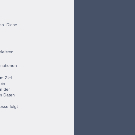
on. Diese
leisten
rmationen
m Ziel
ein
n der
en Daten
esse folgt