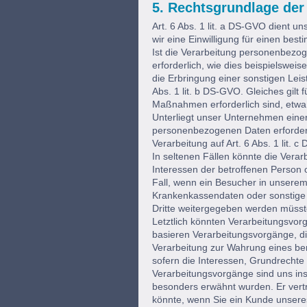
5. Rechtsgrundlage der
Art. 6 Abs. 1 lit. a DS-GVO dient 
wir eine Einwilligung für einen bes
Ist die Verarbeitung personenbezoge
erforderlich, wie dies beispielsweis
die Erbringung einer sonstigen Leis
Abs. 1 lit. b DS-GVO. Gleiches gilt
Maßnahmen erforderlich sind, etwa 
Unterliegt unser Unternehmen einer
personenbezogenen Daten erforderlic
Verarbeitung auf Art. 6 Abs. 1 lit. 
In seltenen Fällen könnte die Vera
Interessen der betroffenen Person 
Fall, wenn ein Besucher in unserem
Krankenkassendaten oder sonstige 
Dritte weitergegeben werden müsste
Letztlich könnten Verarbeitungsvorg
basieren Verarbeitungsvorgänge, d
Verarbeitung zur Wahrung eines ber
sofern die Interessen, Grundrechte
Verarbeitungsvorgänge sind uns in
besonders erwähnt wurden. Er vertr
könnte, wenn Sie ein Kunde unser