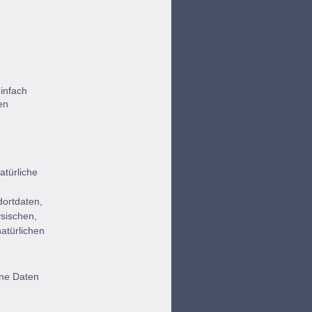
einfach
en
atürliche
ortdaten,
sischen,
natürlichen
ene Daten