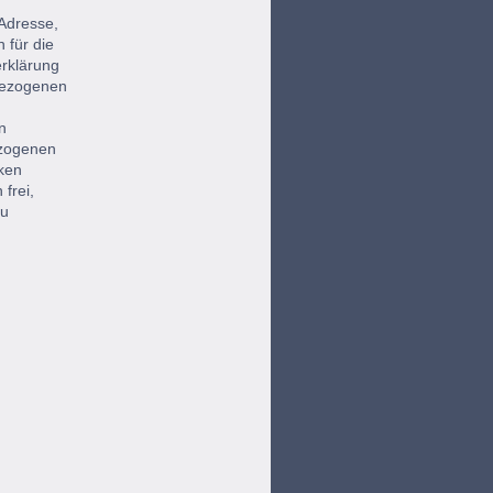
Adresse,
 für die
rklärung
bezogenen
n
ezogenen
cken
frei,
zu