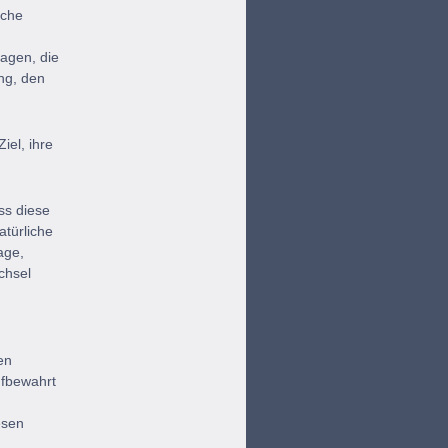
lche
agen, die
ng, den
iel, ihre
ss diese
türliche
age,
chsel
en
ufbewahrt
esen