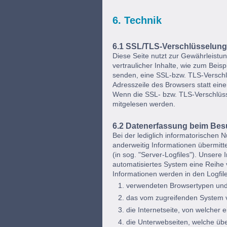
6. Technik
6.1 SSL/TLS-Verschlüsselung
Diese Seite nutzt zur Gewährleistu
vertraulicher Inhalte, wie zum Beis
senden, eine SSL-bzw. TLS-Verschlü
Adresszeile des Browsers statt einem
Wenn die SSL- bzw. TLS-Verschlüssel
mitgelesen werden.
6.2 Datenerfassung beim Besu
Bei der lediglich informatorischen 
anderweitig Informationen übermitte
(in sog. "Server-Logfiles"). Unsere 
automatisiertes System eine Reihe
Informationen werden in den Logfil
verwendeten Browsertypen und
das vom zugreifenden System 
die Internetseite, von welcher 
die Unterwebseiten, welche übe