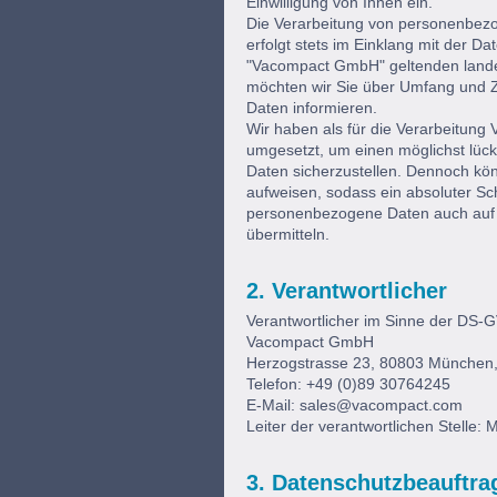
Einwilligung von Ihnen ein.
Die Verarbeitung von personenbezo
erfolgt stets im Einklang mit der 
"Vacompact GmbH" geltenden lande
möchten wir Sie über Umfang und 
Daten informieren.
Wir haben als für die Verarbeitung
umgesetzt, um einen möglichst lüc
Daten sicherzustellen. Dennoch kön
aufweisen, sodass ein absoluter Sc
personenbezogene Daten auch auf al
übermitteln.
2. Verantwortlicher
Verantwortlicher im Sinne der DS-GV
Vacompact GmbH
Herzogstrasse 23, 80803 München,
Telefon: +49 (0)89 30764245
E-Mail:
sales@vacompact.com
Leiter der verantwortlichen Stelle:
3. Datenschutzbeauftra