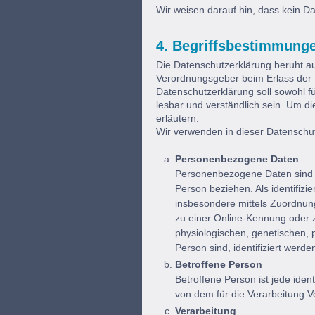
Wir weisen darauf hin, dass kein 
4. Begriffsbestimmung
Die Datenschutzerklärung beruht auf
Verordnungsgeber beim Erlass de
Datenschutzerklärung soll sowohl fü
lesbar und verständlich sein. Um di
erläutern.
Wir verwenden in dieser Datenschut
Personenbezogene Daten
Personenbezogene Daten sind alle
Person beziehen. Als identifizie
insbesondere mittels Zuordnu
zu einer Online-Kennung oder
physiologischen, genetischen, ps
Person sind, identifiziert werde
Betroffene Person
Betroffene Person ist jede iden
von dem für die Verarbeitung V
Verarbeitung