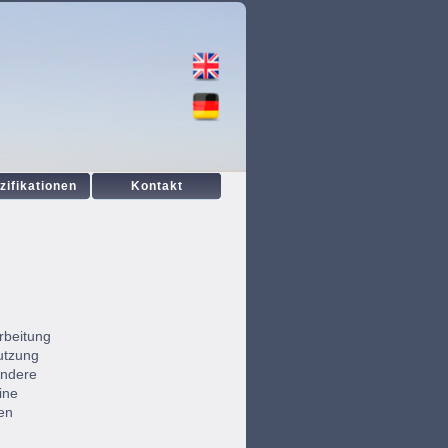
zifikationen
Kontakt
compact 60 Maritim & Kitchen
Zentrale vacompact
compact 90 Universal
Distribution Maritim
Distribution Medical
rbeitung
utzung
ondere
ine
en